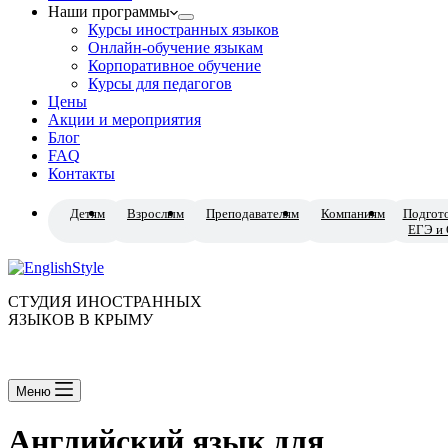
Наши программы
Курсы иностранных языков
Онлайн-обучение языкам
Корпоративное обучение
Курсы для педагогов
Цены
Акции и мероприятия
Блог
FAQ
Контакты
Детям
Взрослым
Преподавателям
Компаниям
Подгото
ЕГЭ и
СТУДИЯ ИНОСТРАННЫХ
ЯЗЫКОВ В КРЫМУ
Меню
Английский язык для